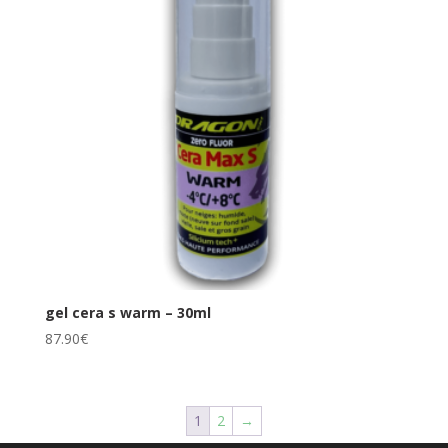
gel cera s warm – 30ml
87.90
€
1
2
→