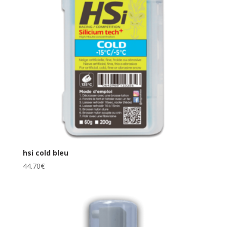
hsi cold bleu
44.70
€