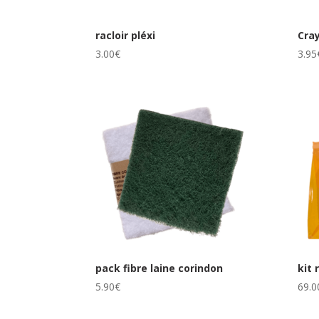
racloir pléxi
Cray
3.00
€
3.95
pack fibre laine corindon
kit 
5.90
€
69.0