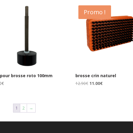
Promo !
 pour brosse roto 100mm
brosse crin naturel
Le
Le
0
€
12.90
€
11.00
€
prix
prix
initial
actuel
était :
est :
1
2
→
12.90€.
11.00€.