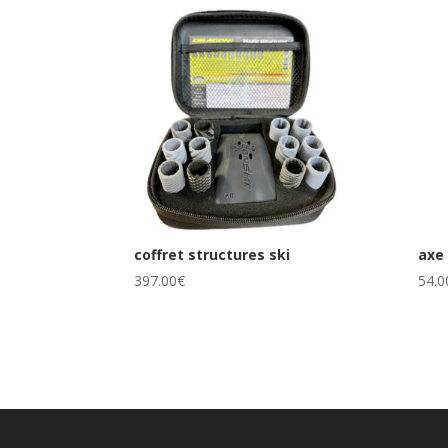
coffret structures ski
axe
397.00
€
54.0