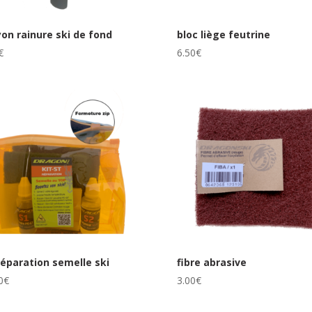
on rainure ski de fond
bloc liège feutrine
€
6.50
€
réparation semelle ski
fibre abrasive
0
€
3.00
€