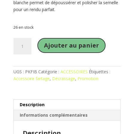
blanche permet de dépoussiérer et polisher la semelle
pour un rendu parfait.
26 en stock
quantité
Ajouter au panier
de
pack
fibre
laine
UGS :
PKFIB
Catégorie :
ACCESSOIRES
Étiquettes :
corindon
Accessoire fartage
,
Décrassage
,
Promotion
Description
Informations complémentaires
Description